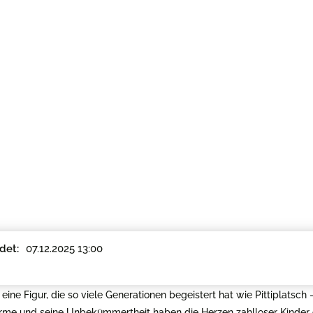
07.12.2025 13:00
det:
ne Figur, die so viele Generationen begeistert hat wie Pittiplatsch 
me und seine Unbekümmertheit haben die Herzen zahlloser Kinder 