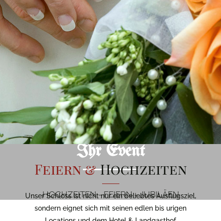
Ihr Event
Feiern &
Hochzeiten
HOCHZEITEN - FEIERN - JUBILÄEN
Unser Schloss ist nicht nur ein beliebtes Ausflugsziel,
sondern eignet sich mit seinen edlen bis urigen
Locations und dem Hotel & Landgasthof